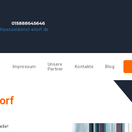
hluesseldienst-eitorf.de
Unsere
e
Impressum
Kontakte
Blog
Partner
orf
elle!