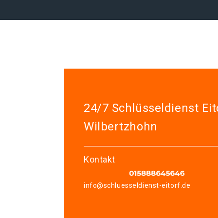
24/7 Schlüsseldienst Eit
Wilbertzhohn
Kontakt
info@schluesseldienst-eitorf.de