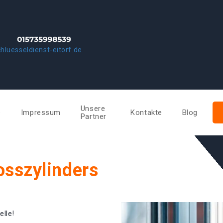
hluesseldienst-eitorf.de
Unsere
e
Impressum
Kontakte
Blog
Partner
osszylinders
elle!