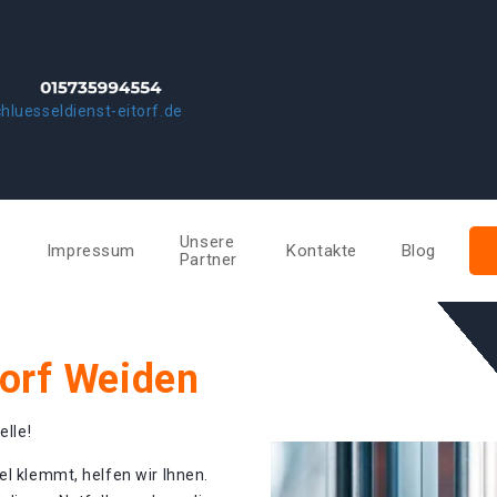
hluesseldienst-eitorf.de
Unsere
e
Impressum
Kontakte
Blog
Partner
torf Weiden
elle!
el klemmt, helfen wir Ihnen.