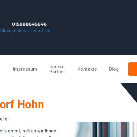
hluesseldienst-eitorf.de
Unsere
e
Impressum
Kontakte
Blog
Partner
torf Hohn
elle!
el klemmt, helfen wir Ihnen.