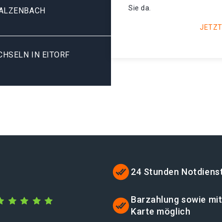
Sie da.
 ALZENBACH
JETZT
SELN IN EITORF A
24 Stunden Notdiens
Barzahlung sowie mi
Karte möglich