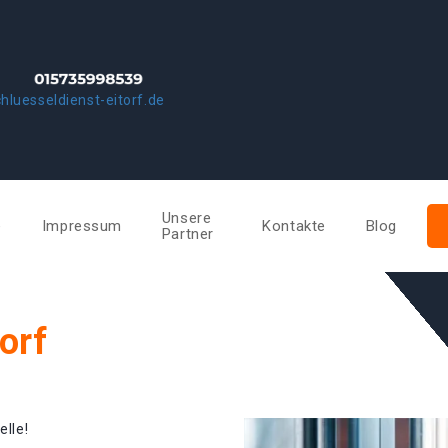
hluesseldienst-eitorf.de
Unsere
e
Impressum
Kontakte
Blog
Partner
orf
elle!